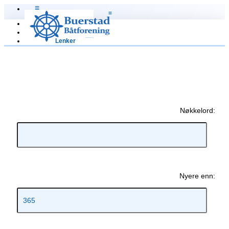
≡
≡
Hjem
Om oss
Lenker
Nøkkelord:
Nyere enn: