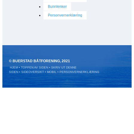
Bunnlenker
Personvernerklæring
© BUERSTAD BÅTFORENING, 2021
HJEM
• TOPPEN AV SIDEN
• SKRIV UT DENNE
SIDEN
• SIDEOVERSIKT
• MOBIL
•
PERSONVERNERKLÆRING