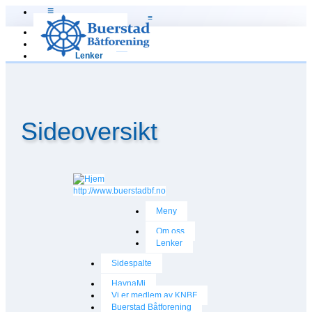
≡
≡
Hjem
Om oss
Lenker
Sideoversikt
http://www.buerstadbf.no
Meny
Om oss
Lenker
Sidespalte
HavnaMi
Vi er medlem av KNBF
Buerstad Båtforening