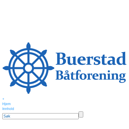
+
Hjem
Innhold