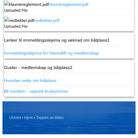
Havnereglement.pdf
Uploaded File
vedtekter.pdf
Uploaded File
Lenker til innmeldingsskjema og søknad om båtplass
1
Innmeldingsskjema for HavnaMi og medlemskap
Guider - medlemskap og båtplass
2
Hvordan søke om båtplass
Bli medlem - opprett brukerkonto
Utvidet
• Hjem
• Toppen av siden